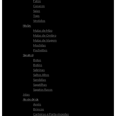
Fatos
Casacos
Saias
Tops
Vestidos
Malas
Malas de Mão
Malas de Ombro
Malas de Viagem
Mochilas
Pochettes
Sapatos
Botas
Botins
Sabrinas
Saltos Altos
Sandálias
Sapatilhas
Sapatos Rasos
Jóias
Acessórios
Anéis
Brincos
Carteiras e Porta-moedas