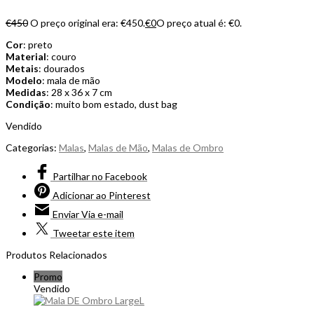
€
450
O preço original era: €450.
€
0
O preço atual é: €0.
Cor
: preto
Material
: couro
Metais
: dourados
Modelo
: mala de mão
Medidas
: 28 x 36 x 7 cm
Condição
: muito bom estado, dust bag
Vendido
Categorias:
Malas
,
Malas de Mão
,
Malas de Ombro
Partilhar
no Facebook
Adicionar
ao Pinterest
Enviar
Via e-mail
Tweetar
este item
Produtos Relacionados
Promo
Vendido