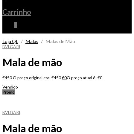
Carrinho
0
Loja QL
/
Malas
/ Malas de Mão
BVLGARI
Mala de mão
€
450
O preço original era: €450.
€
0
O preço atual é: €0.
Vendido
Promo
BVLGARI
Mala de mão