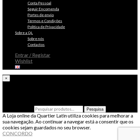
Conta Pessoal
Seguir Encomenda
Portes de envio
Termos e Condições
Política de Privacidade
Sobre a QL
Sobre nós
Contactos
Entrar / Registar
Wishlist
×
Procura algo especial?
Pesquisar por:
Pesquisa
A Loja online da Quartier Latin utiliza cookies para melhorar a
sua navegação. Ao continuar a navegar está a consentir que os
cookies sejam guardados no seu browser.
CONCORDO