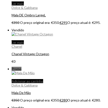
Ler mais
Dolce & Gabbana
Mala DE Ombro LargeL
€
350
O preço original era: €350.
€
295
O preço atual é: €295.
Vendido
Ler mais
Chanel
Chanel Vintage Octagon
€
0
Promo
Adicionar ao carrinho
Dolce & Gabbana
Mala De Mão
€
350
O preço original era: €350.
€
280
O preço atual é: €280.
Vendido