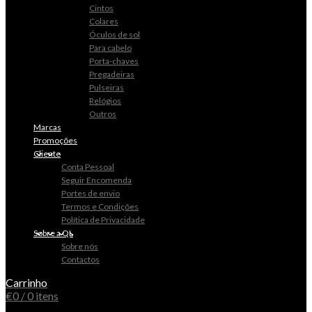
Cintos
Colares
Óculos de sol
Para cabelo
Porta-chaves
Pregadeiras
Pulseiras
Relógios
Outros
Marcas
Promoções
Cliente
Conta Pessoal
Seguir Encomenda
Portes de envio
Termos e Condições
Política de Privacidade
Sobre a QL
Sobre nós
Contactos
Carrinho
€
0
/ 0 itens
0