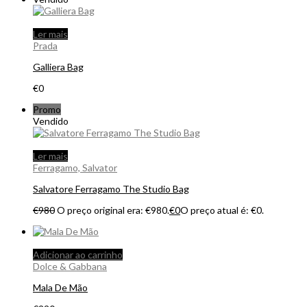
Ler mais
Prada
Galliera Bag
€
0
Promo
Vendido
Ler mais
Ferragamo, Salvator
Salvatore Ferragamo The Studio Bag
€
980
O preço original era: €980.
€
0
O preço atual é: €0.
Adicionar ao carrinho
Dolce & Gabbana
Mala De Mão