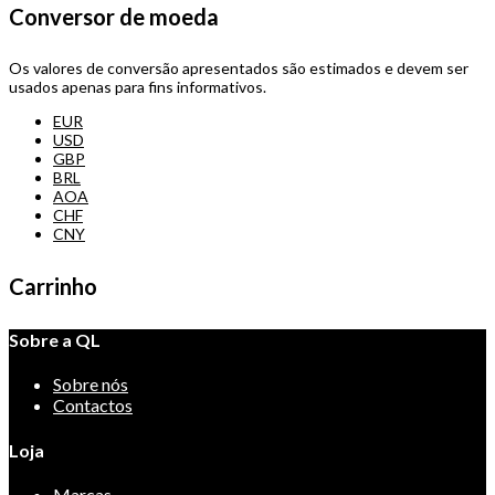
Conversor de moeda
Os valores de conversão apresentados são estimados e devem ser
usados apenas para fins informativos.
EUR
USD
GBP
BRL
AOA
CHF
CNY
Carrinho
Sobre a QL
Sobre nós
Contactos
Loja
Marcas