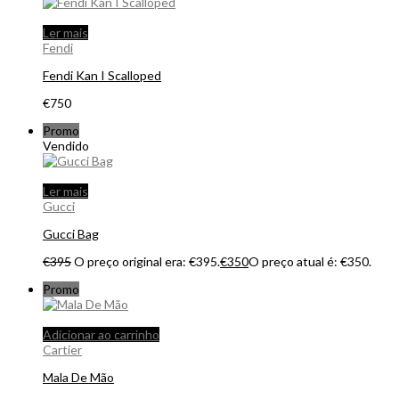
Ler mais
Fendi
Fendi Kan I Scalloped
€
750
Promo
Vendido
Ler mais
Gucci
Gucci Bag
€
395
O preço original era: €395.
€
350
O preço atual é: €350.
Promo
Adicionar ao carrinho
Cartier
Mala De Mão