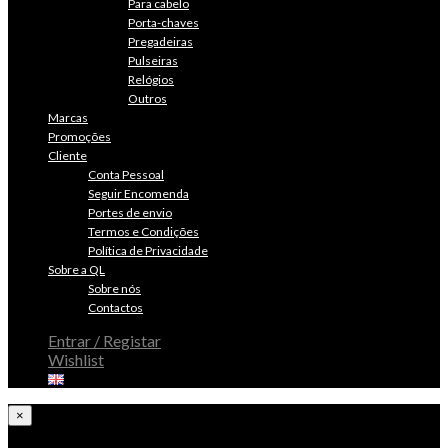
Para cabelo
Porta-chaves
Pregadeiras
Pulseiras
Relógios
Outros
Marcas
Promoções
Cliente
Conta Pessoal
Seguir Encomenda
Portes de envio
Termos e Condições
Política de Privacidade
Sobre a QL
Sobre nós
Contactos
Entrar / Registar
Wishlist
×