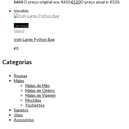
€
650
O preço original era: €650.
€
520
O preço atual é: €520.
Vendido
Ler mais
Gucci
Indy Large Python Bag
€
0
Categorias
Roupas
Malas
Malas de Mão
Malas de Ombro
Malas de Viagem
Mochilas
Pochettes
Sapatos
Jóias
Acessórios