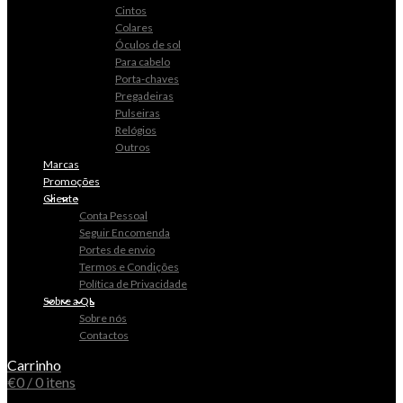
Cintos
Colares
Óculos de sol
Para cabelo
Porta-chaves
Pregadeiras
Pulseiras
Relógios
Outros
Marcas
Promoções
Cliente
Conta Pessoal
Seguir Encomenda
Portes de envio
Termos e Condições
Política de Privacidade
Sobre a QL
Sobre nós
Contactos
Carrinho
€
0
/ 0 itens
0