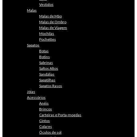
Vestidos
Malas
Malas de Mão
Malas de Ombro
Malas de Viagem
Mochilas
Pochettes
Sapatos
Botas
Botins
Sabrinas
Saltos Altos
Sandálias
Sapatilhas
Sapatos Rasos
Jóias
Acessórios
Anéis
Brincos
Carteiras e Porta-moedas
Cintos
Colares
Óculos de sol