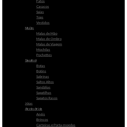
Fatos
Casacos
Saias
Tops
Vestidos
Malas
Malas de Mão
Malas de Ombro
Malas de Viagem
Mochilas
Pochettes
Sapatos
Botas
Botins
Sabrinas
Saltos Altos
Sandálias
Sapatilhas
Sapatos Rasos
Jóias
Acessórios
Anéis
Brincos
Carteiras e Porta-moedas