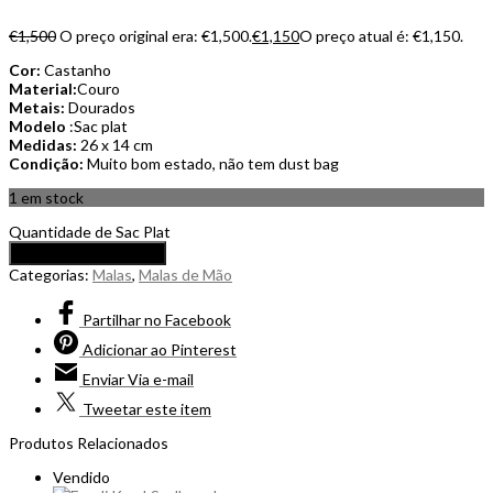
€
1,500
O preço original era: €1,500.
€
1,150
O preço atual é: €1,150.
Cor:
Castanho
Material:
Couro
Metais:
Dourados
Modelo
:Sac plat
Medidas:
26 x 14 cm
Condição:
Muito bom estado, não tem dust bag
1 em stock
Quantidade de Sac Plat
Adicionar ao carrinho
Categorias:
Malas
,
Malas de Mão
Partilhar
no Facebook
Adicionar
ao Pinterest
Enviar
Via e-mail
Tweetar
este item
Produtos Relacionados
Vendido