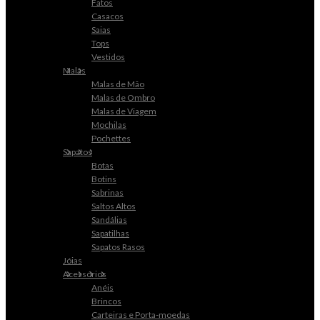
Fatos
Casacos
Saias
Tops
Vestidos
Malas
Malas de Mão
Malas de Ombro
Malas de Viagem
Mochilas
Pochettes
Sapatos
Botas
Botins
Sabrinas
Saltos Altos
Sandálias
Sapatilhas
Sapatos Rasos
Jóias
Acessórios
Anéis
Brincos
Carteiras e Porta-moedas