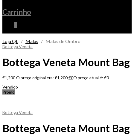
Carrinho
0
Loja QL
/
Malas
/ Malas de Ombro
Bottega Veneta
Bottega Veneta Mount Bag
€
1,200
O preço original era: €1,200.
€
0
O preço atual é: €0.
Vendido
Promo
Bottega Veneta
Bottega Veneta Mount Bag