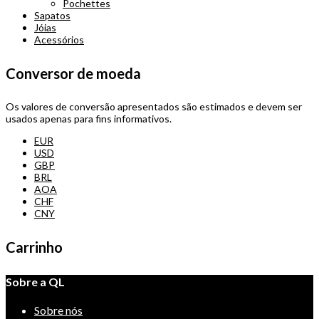
Pochettes
Sapatos
Jóias
Acessórios
Conversor de moeda
Os valores de conversão apresentados são estimados e devem ser
usados apenas para fins informativos.
EUR
USD
GBP
BRL
AOA
CHF
CNY
Carrinho
Sobre a QL
Sobre nós