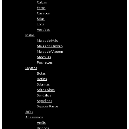
Calças
Fatos
Casacos
Saias
Tops
Vestidos
Malas
Malas de Mão
Malas de Ombro
Malas de Viagem
Mochilas
Pochettes
Sapatos
Botas
Botins
Sabrinas
Saltos Altos
Sandálias
Sapatilhas
Sapatos Rasos
Jóias
Acessórios
Anéis
Brincos