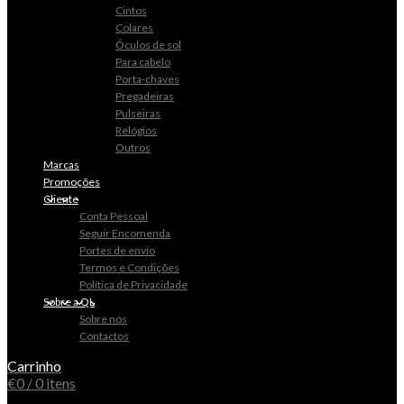
Cintos
Colares
Óculos de sol
Para cabelo
Porta-chaves
Pregadeiras
Pulseiras
Relógios
Outros
Marcas
Promoções
Cliente
Conta Pessoal
Seguir Encomenda
Portes de envio
Termos e Condições
Política de Privacidade
Sobre a QL
Sobre nós
Contactos
Carrinho
€
0
/ 0 itens
0