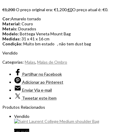
€
1,200
O preço original era: €1,200.
€
0
O preço atual é: €0.
Cor:
Amarelo torrado
Material:
Couro
Metais:
Dourados
Modelo:
Bottega Veneta Mount Bag
Medidas:
31 x 41 x 16 cm
Condição:
Muito bm estado , não tem dust bag
Vendido
Categorias:
Malas
,
Malas de Ombro
Partilhar
no Facebook
Adicionar
ao Pinterest
Enviar
Via e-mail
Tweetar
este item
Produtos Relacionados
Vendido
Ler mais