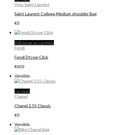
Yves Saint Laurent
Saint Laurent College Medíum shoulder Bag
€
0
Adicionar ao carrinho
Fendi
Fendi Dtcom Click
€
650
Vendido
Ler mais
Chanel
Chanel 2.55 Classic
€
0
Vendido