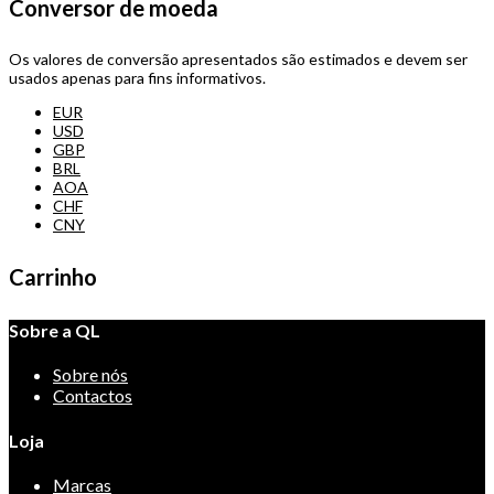
Conversor de moeda
Os valores de conversão apresentados são estimados e devem ser
usados apenas para fins informativos.
EUR
USD
GBP
BRL
AOA
CHF
CNY
Carrinho
Sobre a QL
Sobre nós
Contactos
Loja
Marcas