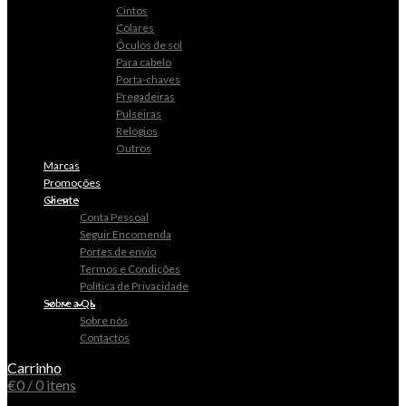
Cintos
Colares
Óculos de sol
Para cabelo
Porta-chaves
Pregadeiras
Pulseiras
Relógios
Outros
Marcas
Promoções
Cliente
Conta Pessoal
Seguir Encomenda
Portes de envio
Termos e Condições
Política de Privacidade
Sobre a QL
Sobre nós
Contactos
Carrinho
€
0
/ 0 itens
0