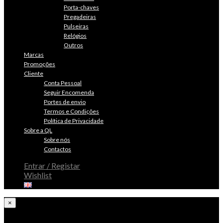
Porta-chaves
Pregadeiras
Pulseiras
Relógios
Outros
Marcas
Promoções
Cliente
Conta Pessoal
Seguir Encomenda
Portes de envio
Termos e Condições
Política de Privacidade
Sobre a QL
Sobre nós
Contactos
Entrar / Registar
Wishlist
×