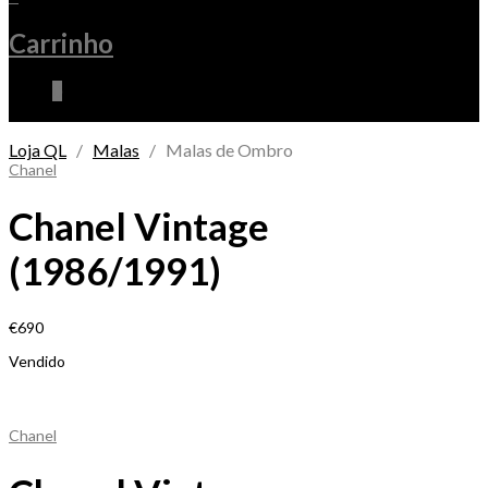
Carrinho
0
Loja QL
/
Malas
/ Malas de Ombro
Chanel
Chanel Vintage
(1986/1991)
€
690
Vendido
Chanel