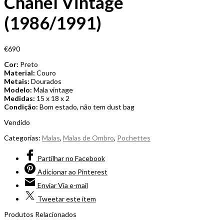
Chanel Vintage
(1986/1991)
€
690
Cor:
Preto
Material:
Couro
Metais:
Dourados
Modelo:
Mala vintage
Medidas:
15 x 18 x 2
Condição:
Bom estado, não tem dust bag
Vendido
Categorias:
Malas
,
Malas de Ombro
,
Pochettes
Partilhar
no Facebook
Adicionar
ao Pinterest
Enviar
Via e-mail
Tweetar
este item
Produtos Relacionados