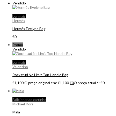
Vendido
Ler mais
Hermès
Hermés Evelyne Bag
€
0
Promo
Vendido
Ler mais
Valentino
Rockstud No Limit Top Handle Bag
€
1,100
O preço original era: €1,100.
€
0
O preço atual é: €0.
Adicionar ao carrinho
Michael Kors
Mala