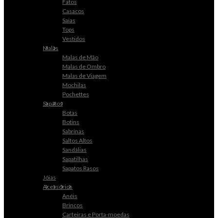
Fatos
Casacos
Saias
Tops
Vestidos
Malas
Malas de Mão
Malas de Ombro
Malas de Viagem
Mochilas
Pochettes
Sapatos
Botas
Botins
Sabrinas
Saltos Altos
Sandálias
Sapatilhas
Sapatos Rasos
Jóias
Acessórios
Anéis
Brincos
Carteiras e Porta-moedas