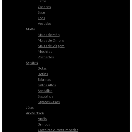
Fatos
Casacos
Saias
Tops
Vestidos
Malas
Malas de Mão
Malas de Ombro
Malas de Viagem
Mochilas
Pochettes
Sapatos
Botas
Botins
Sabrinas
Saltos Altos
Sandálias
Sapatilhas
Sapatos Rasos
Jóias
Acessórios
Anéis
Brincos
Carteiras e Porta-moedas