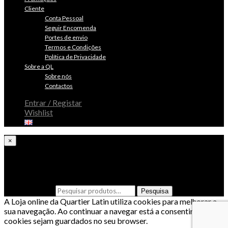
Cliente
Conta Pessoal
Seguir Encomenda
Portes de envio
Termos e Condições
Política de Privacidade
Sobre a QL
Sobre nós
Contactos
Entrar / Registar
Wishlist
×
Procura algo especial?
Pesquisar por:
Pesquisa
A Loja online da Quartier Latin utiliza cookies para melhorar a
sua navegação. Ao continuar a navegar está a consentir que os
cookies sejam guardados no seu browser.