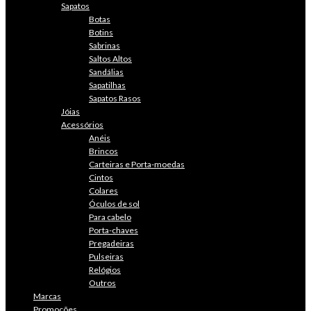
Sapatos
Botas
Botins
Sabrinas
Saltos Altos
Sandálias
Sapatilhas
Sapatos Rasos
Jóias
Acessórios
Anéis
Brincos
Carteiras e Porta-moedas
Cintos
Colares
Óculos de sol
Para cabelo
Porta-chaves
Pregadeiras
Pulseiras
Relógios
Outros
Marcas
Promoções