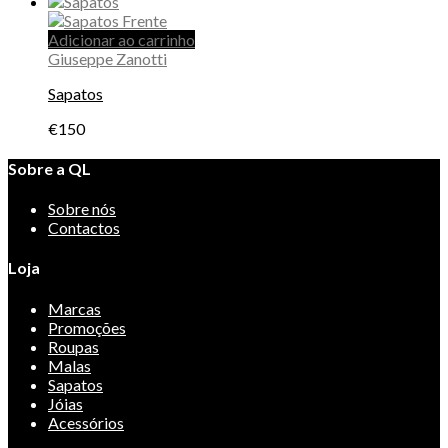
Adicionar ao carrinho
Giuseppe Zanotti
Sapatos
€
150
Sobre a QL
Sobre nós
Contactos
Loja
Marcas
Promoções
Roupas
Malas
Sapatos
Jóias
Acessórios