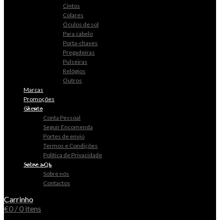
Cintos
Colares
Óculos de sol
Para cabelo
Porta-chaves
Pregadeiras
Pulseiras
Relógios
Outros
Marcas
Promoções
Cliente
Conta Pessoal
Seguir Encomenda
Portes de envio
Termos e Condições
Política de Privacidade
Sobre a QL
Sobre nós
Contactos
Carrinho
€
0
/ 0 itens
0