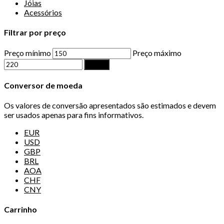
Jóias
Acessórios
Filtrar por preço
Preço mínimo
Preço máximo
Filtrar
Conversor de moeda
Os valores de conversão apresentados são estimados e devem
ser usados apenas para fins informativos.
EUR
USD
GBP
BRL
AOA
CHF
CNY
Carrinho